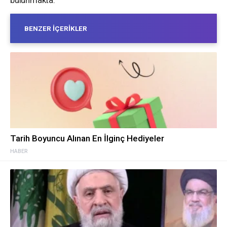
bulunmakta.
BENZER İÇERIKLER
Tarih Boyuncu Alınan En İlginç Hediyeler
HABER