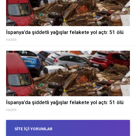
İspanya’da şiddetli yağışlar felakete yol açtı: 51 ölü
HABER
İspanya’da şiddetli yağışlar felakete yol açtı: 51 ölü
HABER
SITE İÇI YORUMLAR