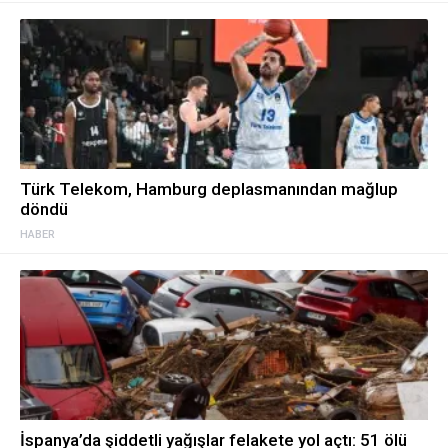
Türk Telekom, Hamburg deplasmanından mağlup
döndü
HABER
İspanya’da şiddetli yağışlar felakete yol açtı: 51 ölü