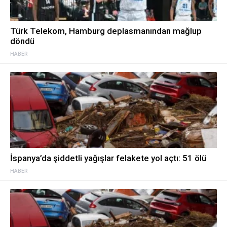
Türk Telekom, Hamburg deplasmanından mağlup
döndü
HABER
İspanya’da şiddetli yağışlar felakete yol açtı: 51 ölü
HABER