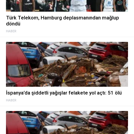
Türk Telekom, Hamburg deplasmanından mağlup
döndü
HABER
İspanya’da şiddetli yağışlar felakete yol açtı: 51 ölü
HABER