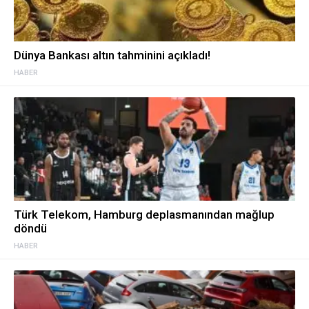
Dünya Bankası altın tahminini açıkladı!
HABER
Türk Telekom, Hamburg deplasmanından mağlup
döndü
HABER