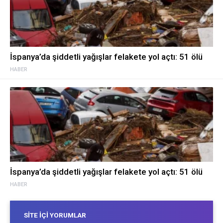
İspanya’da şiddetli yağışlar felakete yol açtı: 51 ölü
HABER
İspanya’da şiddetli yağışlar felakete yol açtı: 51 ölü
HABER
SITE İÇI YORUMLAR