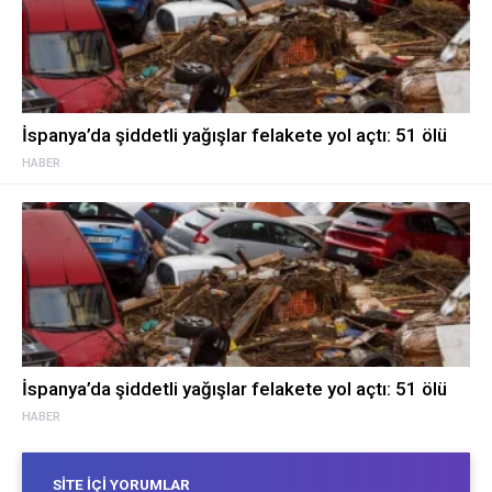
İspanya’da şiddetli yağışlar felakete yol açtı: 51 ölü
HABER
İspanya’da şiddetli yağışlar felakete yol açtı: 51 ölü
HABER
SITE İÇI YORUMLAR