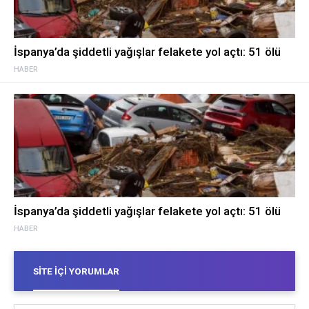
İspanya’da şiddetli yağışlar felakete yol açtı: 51 ölü
HABER
İspanya’da şiddetli yağışlar felakete yol açtı: 51 ölü
HABER
SITE İÇI YORUMLAR