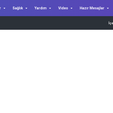
r
Sağlık
Yardım
Video
Hazır Mesajlar
İç