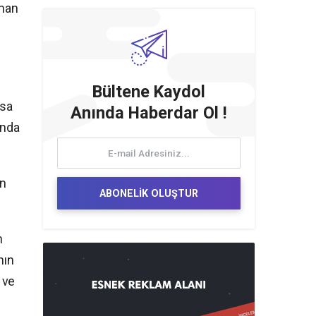
üman
Bültene Kaydol
ısa
Anında Haberdar Ol !
ında
in
ABONELİK OLUŞTUR
n
nın
 ve