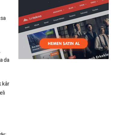
ısa
,
ya da
k kâr
eli
ır: