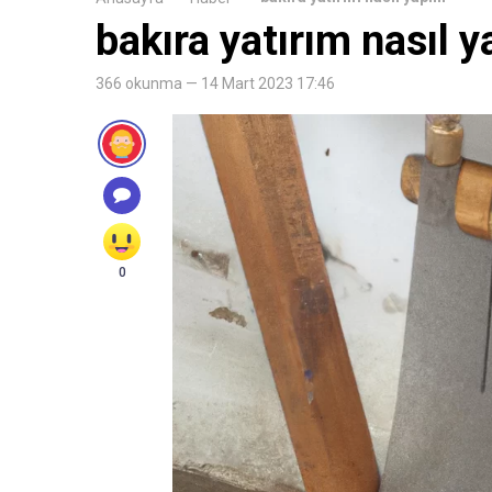
bakıra yatırım nasıl ya
366 okunma — 14 Mart 2023 17:46
0