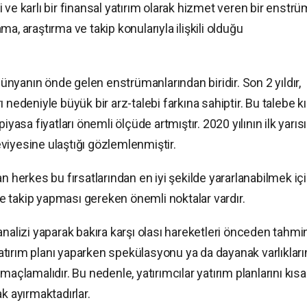
 ve karlı bir finansal yatırım olarak hizmet veren bir enstr
a, araştırma ve takip konularıyla ilişkili olduğu
nyanın önde gelen enstrümanlarından biridir. Son 2 yıldır,
 nedeniyle büyük bir arz-talebi farkına sahiptir. Bu talebe k
iyasa fiyatları önemli ölçüde artmıştır. 2020 yılının ilk yarıs
seviyesine ulaştığı gözlemlenmiştir.
n herkes bu fırsatlarından en iyi şekilde yararlanabilmek iç
 takip yapması gereken önemli noktalar vardır.
analizi yaparak bakıra karşı olası hareketleri önceden tahmi
tırım planı yaparken spekülasyonu ya da dayanak varlıkları
maçlamalıdır. Bu nedenle, yatırımcılar yatırım planlarını kısa
k ayırmaktadırlar.