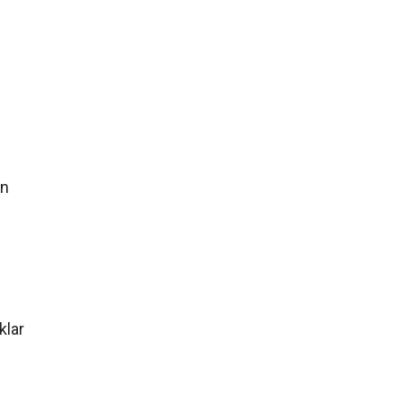
un
klar