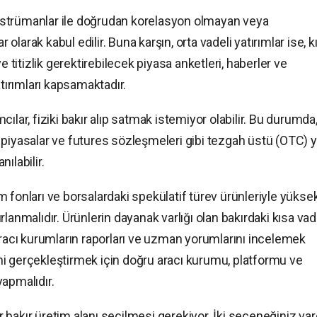
 enstrümanlar ile doğrudan korelasyon olmayan veya
r olarak kabul edilir. Buna karşın, orta vadeli yatırımlar ise, k
e titizlik gerektirebilecek piyasa anketleri, haberler ve
atırımları kapsamaktadır.
ılar, fiziki bakır alıp satmak istemiyor olabilir. Bu durumda
 piyasalar ve futures sözleşmeleri gibi tezgah üstü (OTC) 
nılabilir.
 fonları ve borsalardaki spekülatif türev ürünleriyle yükse
lanmalıdır. Ürünlerin dayanak varlığı olan bakırdaki kısa vad
aracı kurumların raporları ve uzman yorumlarını incelemek
rini gerçekleştirmek için doğru aracı kurumu, platformu ve
apmalıdır.
ür bakır üretim alanı seçilmesi gerekiyor. İki seçeneğiniz vard