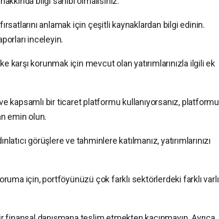
kkında bilgi sahibi olmalısınız.
fırsatlarını anlamak için çeşitli kaynaklardan bilgi edinin.
aporları inceleyin.
ke karşı korunmak için mevcut olan yatırımlarınızla ilgili ek
 ve kapsamlı bir ticaret platformu kullanıyorsanız, platform
an emin olun.
ınlatıcı görüşlere ve tahminlere katılmanız, yatırımlarınızı
koruma için, portföyünüzü çok farklı sektörlerdeki farklı varlı
 bir finansal danışmana teslim etmekten kaçınmayın. Ayrıca,