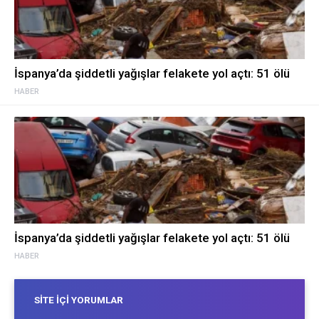
İspanya’da şiddetli yağışlar felakete yol açtı: 51 ölü
HABER
İspanya’da şiddetli yağışlar felakete yol açtı: 51 ölü
HABER
SITE İÇI YORUMLAR