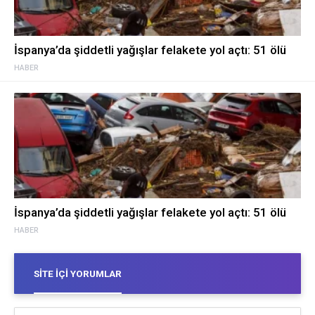
İspanya’da şiddetli yağışlar felakete yol açtı: 51 ölü
HABER
İspanya’da şiddetli yağışlar felakete yol açtı: 51 ölü
HABER
SITE İÇI YORUMLAR