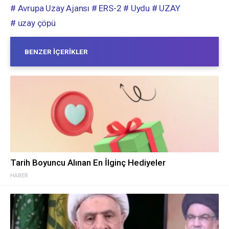
# Avrupa Uzay Ajansı
# ERS-2
# Uydu
# UZAY
# uzay çöpü
BENZER İÇERIKLER
Tarih Boyuncu Alınan En İlginç Hediyeler
HABER