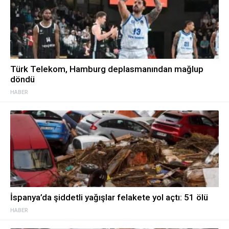
Türk Telekom, Hamburg deplasmanından mağlup
döndü
HABER
İspanya’da şiddetli yağışlar felakete yol açtı: 51 ölü
HABER