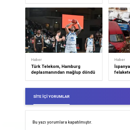
sürece
Haber
Haber
Türk Telekom, Hamburg
İspanya’
deplasmanından mağlup döndü
felakete
SITE İÇI YORUMLAR
Bu yazı yorumlara kapatılmıştır.