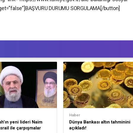
 target=”false”]BAŞVURU DURUMU SORGULAMA[/button]
Haber
ah’ın yeni lideri Naim
Dünya Bankası altın tahminini
srail ile çarpışmalar
açıkladı!