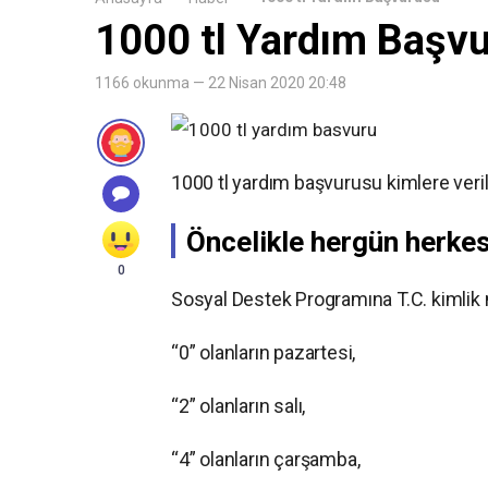
1000 tl Yardım Başv
1166 okunma — 22 Nisan 2020 20:48
1000 tl yardım başvurusu kimlere veril
Öncelikle hergün herke
0
Sosyal Destek Programına T.C. kimlik
“0” olanların pazartesi,
“2” olanların salı,
“4” olanların çarşamba,