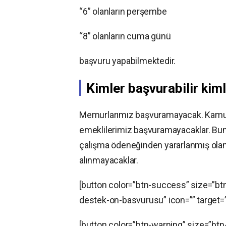
“6” olanların perşembe
“8” olanların cuma günü
başvuru yapabilmektedir.
Kimler başvurabilir ki
Memurlarımız başvuramayacak. Kamu iş
emeklilerimiz başvuramayacaklar. Bunl
çalışma ödeneğinden yararlanmış olan
alınmayacaklar.
[button color=”btn-success” size=”bt
destek-on-basvurusu” icon=”” targe
[button color=”btn-warning” size=”btn-