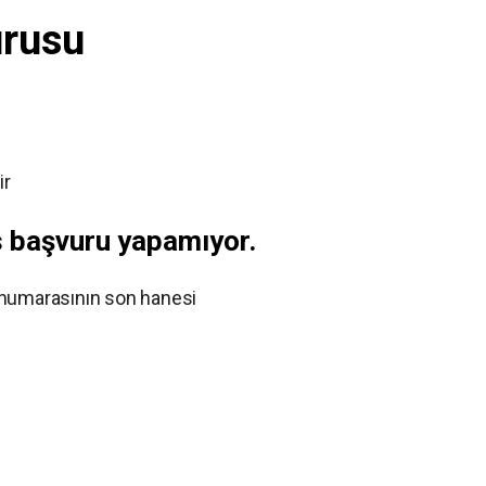
urusu
ir
s başvuru yapamıyor.
 numarasının son hanesi