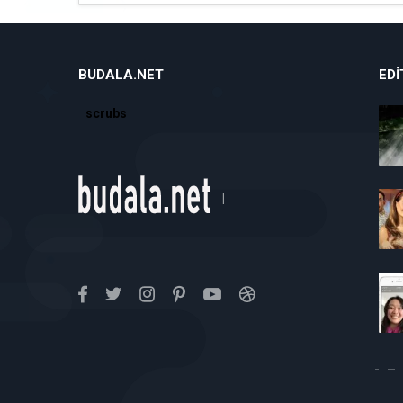
BUDALA.NET
EDI
scrubs
|