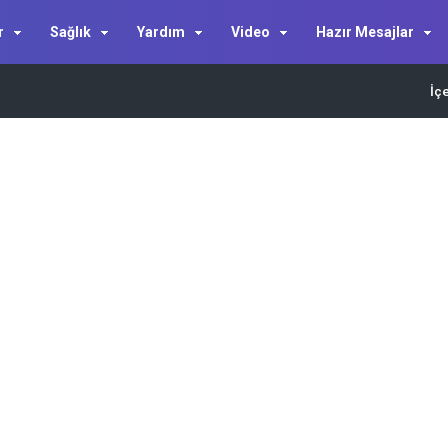
r
Sağlık
Yardım
Video
Hazır Mesajlar
İç