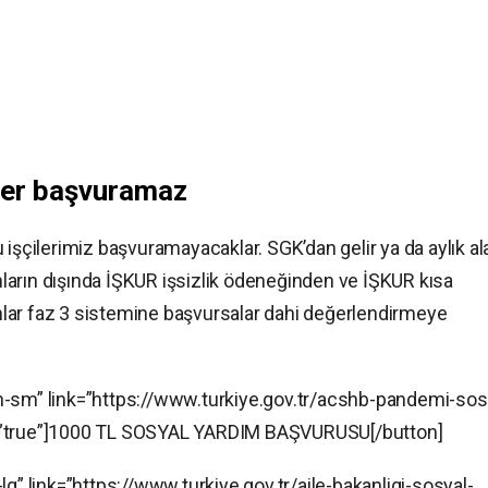
mler başvuramaz
çilerimiz başvuramayacaklar. SGK’dan gelir ya da aylık al
arın dışında İŞKUR işsizlik ödeneğinden ve İŞKUR kısa
lar faz 3 sistemine başvursalar dahi değerlendirmeye
n-sm” link=”https://www.turkiye.gov.tr/acshb-pandemi-sos
t=”true”]1000 TL SOSYAL YARDIM BAŞVURUSU[/button]
lg” link=”https://www.turkiye.gov.tr/aile-bakanligi-sosyal-