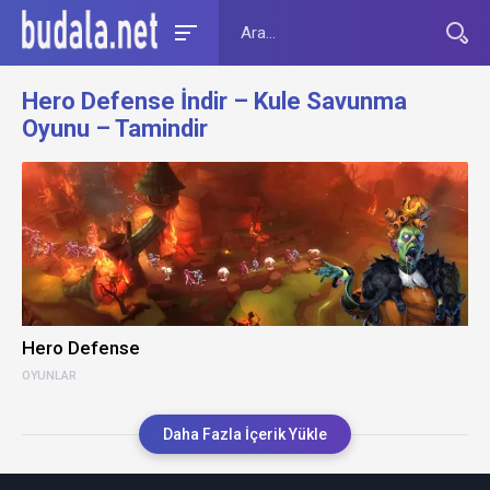
Hero Defense İndir – Kule Savunma
Oyunu – Tamindir
Hero Defense
OYUNLAR
Daha Fazla İçerik Yükle